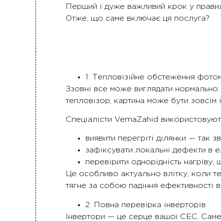
Перший і дуже важливий крок у правил
Отже, що саме включає ця послуга?
1. Тепловізійне обстеження фото
Ззовні все може виглядати нормально: 
тепловізор, картина може бути зовсім 
Спеціалісти VemaZahid використовують
виявити перегріті ділянки — так зв
зафіксувати локальні дефекти в е
перевірити однорідність нагріву,
Це особливо актуально влітку, коли т
тягне за собою падіння ефективності 
2. Повна перевірка інверторів
Інвертори — це серце вашої СЕС. Саме