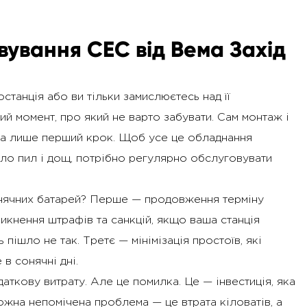
вування СЕС від Вема Захід
станція або ви тільки замислюєтесь над її
й момент, про який не варто забувати. Сам монтаж і
, а лише перший крок. Щоб усе це обладнання
ло пил і дощ, потрібно регулярно обслуговувати
нячних батарей? Перше — продовження терміну
икнення штрафів та санкцій, якщо ваша станція
 пішло не так. Третє — мінімізація простоїв, які
в сонячні дні.
аткову витрату. Але це помилка. Це — інвестиція, яка
ожна непомічена проблема — це втрата кіловатів, а