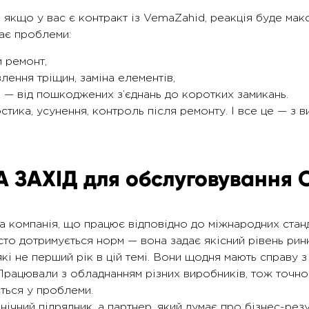
 якщо у вас є контракт із VemaZahid, реакція буде ма
ває проблеми:
и ремонт,
ення тріщин, заміна елементів,
— від пошкоджених з’єднань до коротких замикань.
стика, усунення, контроль після ремонту. І все це — з
 ЗАХІД для обслуговування 
 компанія, що працює відповідно до міжнародних стан
то дотримується норм — вона задає якісний рівень ринк
які не перший рік в цій темі. Вони щодня мають справу
 Працювали з обладнанням різних виробників, тож точно
ється у проблеми.
ічний підрядник, а партнер, який думає про бізнес-рез