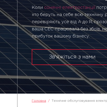
Коли
сонячні електростанції
потре
хто беруть на себе всю технічну 
перевіряють усе від А до Я, прозо
ваша СЕС працювала без збоїв, 
прибуток вашому бізнесу.
Зв'яжіться з нами
Головна
Технічне обслуговування елект