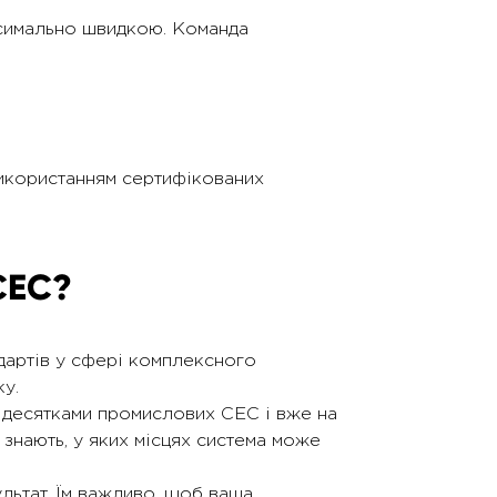
ксимально швидкою. Команда
 використанням сертифікованих
СЕС?
дартів у сфері комплексного
у.
 з десятками промислових СЕС і вже на
 знають, у яких місцях система може
ультат. Їм важливо, щоб ваша