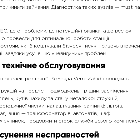
ричинити займання. Діагностика таких вузлів — must ha
С: де є проблеми, де потенційні ризики, а де все ок.
бно провести для оптимальної роботи станції.
остоям, які б коштували бізнесу тисячі гривень втрачен
ії завдяки усуненню «невидимих» проблем.
 технічне обслуговування
шої електростанції. Команда VemaZahid проводить:
трукцій на предмет пошкоджень, тріщин, засмічення,
лень, кутів нахилу та стану металоконструкцій,
еріодичної чистки, налаштування, заміни фільтрів,
аднання — трансформаторів, автоматів, шаф.
х зупинок, продовжити строк служби всього комплексу і
усунення несправностей