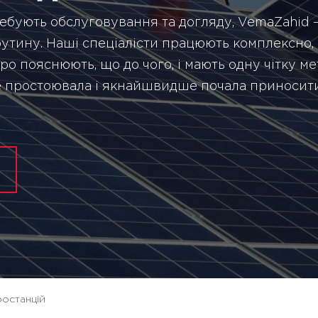
бують обслуговування та догляду, VemaZahid — 
рутину. Наші спеціалісти працюють комплексно,
ро пояснюють, що до чого, і мають одну чітку м
не простоювала і якнайшвидше почала приносит
ростанцій