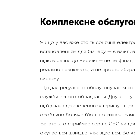
Комплексне обслуго
Якщо у вас вже стоїть сонячна електро
встановленням для бізнесу — є важливи
підключення до мережі — це не фінал
реально працювало, а не просто збира
систему.
Що дає регулярне обслуговування со
служби всього обладнання. Друге — ун
під’єднана до «зеленого» тарифу і щось
особливо боляче б’ють по кишені саме 
Багато хто сприймає сервіс СЕС як дод
окупається швидше, ніж здається. Бо к