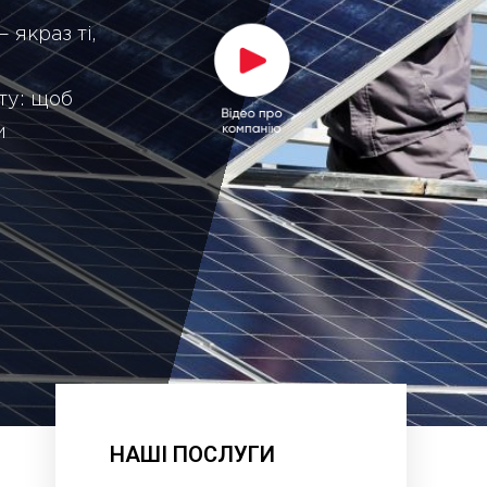
якраз ті,
ету: щоб
и
НАШІ ПОСЛУГИ