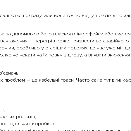
ляються одразу, але вони точно відчутно б’ють по зага
ора за допомогою його власного інтерфейси або систем
авантаження — перегрів може призвести до аварійного 
роніки, особливо у старіших моделях, де час уже міг да
оляє не чекати на їх повну відмову, а виявити зниження
з’єднань
роблем — це кабельні траси. Часто саме тут виникають
ів,
ених роз’ємів,
 розподільчих коробках.
або затиснутий контакт — це ризик не тільки зниження ге