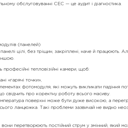
ьному обслуговуванні СЕС — це аудит і діагностика.
модулів (панелей)
панелі цілі, без тріщин, закріплені, наче й працюють. 
іншою.
 професійні тепловізійні камери, щоб:
ані «гарячі точки»,
лементах фотомодуля, які можуть викликати падіння по
 що свідчить про коректну роботу всього масиву.
емпература поверхні може бути дуже високою, а перегр
всього ланцюжка. Такі проблеми зазвичай не видно нео
 вони перетворюють постійний струм у змінний, який м