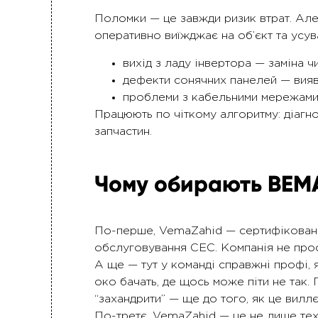
Поломки — це завжди ризик втрат. Але
оперативно виїжджає на об’єкт та усу
вихід з ладу інвертора — заміна ч
дефекти сонячних панелей — виявл
проблеми з кабельними мережами 
Працюють по чіткому алгоритму: діагно
запчастин.
Чому обирають ВЕМА
По-перше, VemaZahid — сертифікована
обслуговування СЕС. Компанія не прос
А ще — тут у команді справжні профі, 
око бачать, де щось може піти не так.
“захандрити” — ще до того, як це вилл
По-третє, VemaZahid — це не лише техн