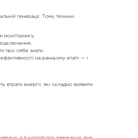
льній генерації. Тому техніки
и моніторингу,
відключення,
ти про себе знати.
 ефективності на ранньому етапі — і
 втрати енергії, які складно виявити
нерації, а й короткого замикання, яке