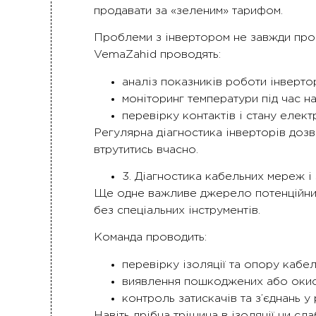
продавати за «зеленим» тарифом.
Проблеми з інвертором не завжди прояв
VemaZahid проводять:
аналіз показників роботи інверт
моніторинг температури під час н
перевірку контактів і стану елект
Регулярна діагностика інверторів дозв
втрутитись вчасно.
3. Діагностика кабельних мереж і 
Ще одне важливе джерело потенційних п
без спеціальних інструментів.
Команда проводить:
перевірку ізоляції та опору кабел
виявлення пошкоджених або окисл
контроль затискачів та з’єднань у
Навіть дрібна тріщина в ізоляції чи сл