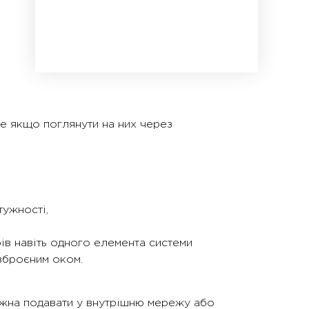
Але якщо поглянути на них через
тужності,
ів навіть одного елемента системи
зброєним оком.
ожна подавати у внутрішню мережу або