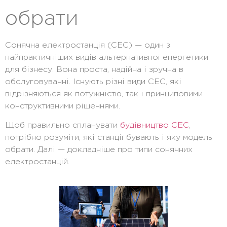
обрати
Сонячна електростанція (СЕС) — один з
найпрактичніших видів альтернативної енергетики
для бізнесу. Вона проста, надійна і зручна в
обслуговуванні. Існують різні види СЕС, які
відрізняються як потужністю, так і принциповими
конструктивними рішеннями.
Щоб правильно спланувати
будівництво СЕС
,
потрібно розуміти, які станції бувають і яку модель
обрати. Далі — докладніше про
типи сонячних
електростанцій
.