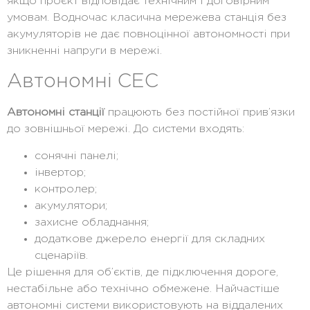
якщо проєкт відповідає технічним і договірним
умовам. Водночас класична мережева станція без
акумуляторів не дає повноцінної автономності при
зникненні напруги в мережі.
Автономні СЕС
Автономні станції
працюють без постійної прив’язки
до зовнішньої мережі. До системи входять:
сонячні панелі;
інвертор;
контролер;
акумулятори;
захисне обладнання;
додаткове джерело енергії для складних
сценаріїв.
Це рішення для об’єктів, де підключення дороге,
нестабільне або технічно обмежене. Найчастіше
автономні системи використовують на віддалених