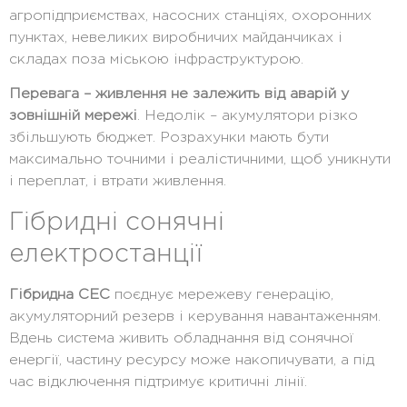
агропідприємствах, насосних станціях, охоронних
пунктах, невеликих виробничих майданчиках і
складах поза міською інфраструктурою.
Перевага – живлення не залежить від аварій у
зовнішній мережі
. Недолік – акумулятори різко
збільшують бюджет. Розрахунки мають бути
максимально точними і реалістичними, щоб уникнути
і переплат, і втрати живлення.
Гібридні сонячні
електростанції
Гібридна СЕС
поєднує мережеву генерацію,
акумуляторний резерв і керування навантаженням.
Вдень система живить обладнання від сонячної
енергії, частину ресурсу може накопичувати, а під
час відключення підтримує критичні лінії.