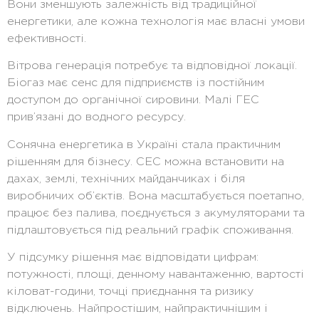
Вони зменшують залежність від традиційної
енергетики, але кожна технологія має власні умови
ефективності.
Вітрова генерація потребує та відповідної локації.
Біогаз має сенс для підприємств із постійним
доступом до органічної сировини. Малі ГЕС
прив’язані до водного ресурсу.
Сонячна енергетика в Україні стала практичним
рішенням для бізнесу. СЕС можна встановити на
дахах, землі, технічних майданчиках і біля
виробничих об’єктів. Вона масштабується поетапно,
працює без палива, поєднується з акумуляторами та
підлаштовується під реальний графік споживання.
У підсумку рішення має відповідати цифрам:
потужності, площі, денному навантаженню, вартості
кіловат-години, точці приєднання та ризику
відключень. Найпростішим, найпрактичнішим і