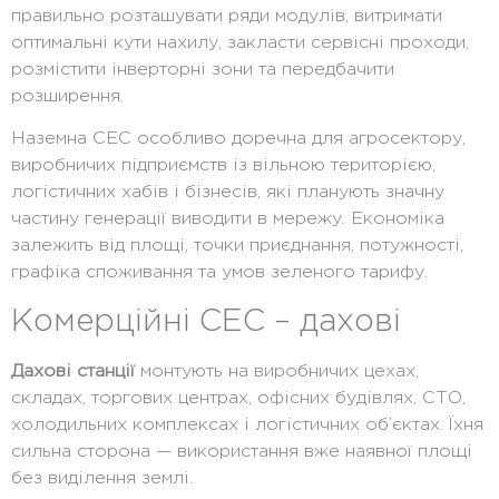
правильно розташувати ряди модулів, витримати
оптимальні кути нахилу, закласти сервісні проходи,
розмістити інверторні зони та передбачити
розширення.
Наземна СЕС особливо доречна для агросектору,
виробничих підприємств із вільною територією,
логістичних хабів і бізнесів, які планують значну
частину генерації виводити в мережу. Економіка
залежить від площі, точки приєднання, потужності,
графіка споживання та умов зеленого тарифу.
Комерційні СЕС – дахові
Дахові станції
монтують на виробничих цехах,
складах, торгових центрах, офісних будівлях, СТО,
холодильних комплексах і логістичних об’єктах. Їхня
сильна сторона — використання вже наявної площі
без виділення землі.